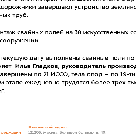
 дорожники завершают устройство земляно
ых труб.
таж свайных полей на 38 искусственных с
 сооружении.
 текущую дату выполнены свайные поля по
сняет
Илья Гладков, руководитель произво
авершены по 21 ИССО, тела опор – по 19-ти
 этапе ежедневно трудятся более трех ты
”.
Фактический адрес:
нформации
121205, Москва, Большой бульвар, д. 49,