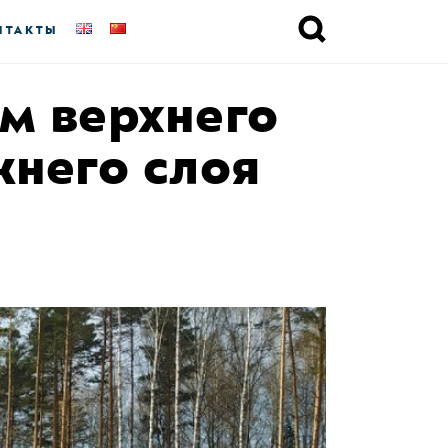
НТАКТЫ
км верхнего
жнего слоя
2