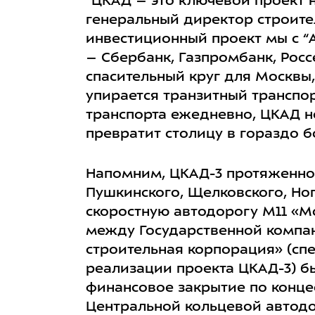
“ЦКАД – это ключевой проект н
генеральный директор строите
инвестиционный проект мы с “
– Сбербанк, Газпромбанк, Рос
спасительный круг для Москвы
упирается транзитный транспорт
транспорта ежедневно, ЦКАД н
превратит столицу в гораздо 
Напомним, ЦКАД-3 протяженнос
Пушкинского, Щелковского, Но
скоростную автодорогу М11 «М
между Государственной компа
строительная корпорация» (сп
реализации проекта ЦКАД-3) бы
финансовое закрытие по конце
Центральной кольцевой автодо