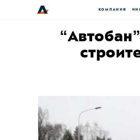
КОМПАНИЯ
ИН
“Автобан”
строит