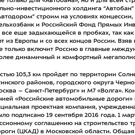
е только для «Автобана», но и для всей ст
льно-инвестиционного холдинга “Автобан” 
Автодором” строим на условиях концессии,
сельхозбанк и Российский Фонд Прямых Ин
, все еще задыхающейся в пробках, так ка
 из Европы и со всех концов России. Взяв 
е только включит Россию в главные между
более динамичный и комфортный мегаполис
тью 105,3 км пройдет по территории Солне
гинского районов, городского округа Черн
осква – Санкт-Петербург» и М7 «Волга». К
нией «Российские автомобильные дороги»
ециальная проектная компания, учрежденн
ло подписано 19 сентября 2016 года. 1 март
ссионному соглашению на строительство тр
роги (ЦКАД) в Московской области. Общая