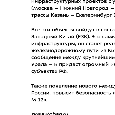
инфраструктурных проектов с у
(Москва – Нижний Новгород – К
трассы Казань – Екатеринбург 
Все эти объекты войдут в сос
Западный Китай (ЕЗК). Это са
инфраструктуры, он станет ре
железнодорожному пути из Кит
сообщение между крупнейшими 
Урала – и придаст огромный и
субъектах РФ.
Также появление нового между
России, повысит безопасность
М-12».
pr@avtoban.ru