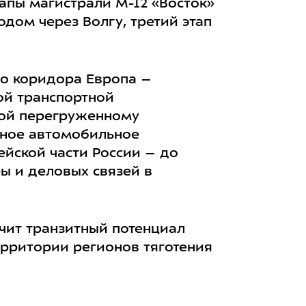
тапы магистрали М-12 «Восток»
дом через Волгу, третий этап
го коридора Европа –
ой транспортной
вой перегруженному
тное автомобильное
йской части России – до
ы и деловых связей в
чит транзитный потенциал
ерритории регионов тяготения