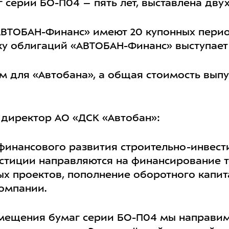
серии БО-П04 – пять лет, выставлена двух
ВТОБАН-Финанс» имеют 20 купонных перио
ску облигаций «АВТОБАН-Финанс» выступает
м для «Автобана», а общая стоимость вып
 директор АО «ДСК «Автобан»:
й финансового развития строительно-инвес
стиции направляются на финансирование т
х проектов, пополнение оборотного капит
компании.
азмещения бумаг серии БО-П04 мы направи