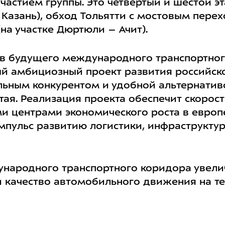
частием группы. Это четвёртый и шестой э
азань), обход Тольятти с мостовым перехо
(на участке Дюртюли – Ачит).
тав будущего международного транспортно
мый амбициозный проект развития российск
альным конкурентом и удобной альтернати
ая. Реализация проекта обеспечит скорос
центрами экономического роста в европе
мпульс развитию логистики, инфраструктур
народного транспортного коридора увели
 и качество автомобильного движения на т