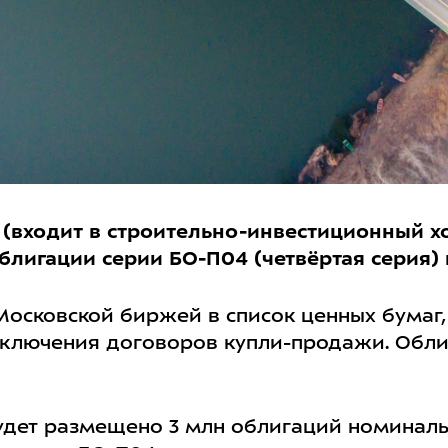
входит в строительно-инвестиционный х
лигации серии БО-П04 (четвёртая серия) 
Московской биржей в список ценных бумаг
аключения договоров купли-продажи. Обл
удет размещено 3 млн облигаций номинал