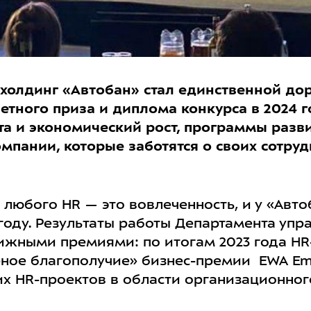
холдинг «Автобан» стал единственной до
етного приза и диплома конкурса в 2024 г
а и экономический рост, программы разви
пании, которые заботятся о своих сотруд
любого HR — это вовлеченность, и у «Автоб
 году. Результаты работы Департамента уп
жными премиями: по итогам 2023 года HR
рное благополучие» бизнес-премии EWA Emp
их HR-проектов в области организационног