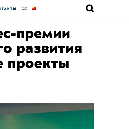
НТАКТЫ
ес-премии
го развития
е проекты