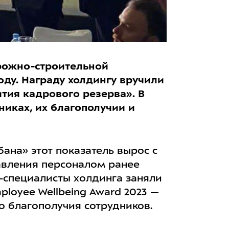
рожно-строительной
оду. Награду холдингу вручили
тия кадрового резерва». В
никах, их благополучии и
ана» этот показатель вырос с
равления персоналом ранее
-специалисты холдинга заняли
loyee Wellbeing Award 2023 —
о благополучия сотрудников.