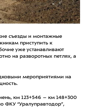
кие съезды и монтажные
жникам приступить к
абочие уже устанавливают
тно на разворотных петлях, а
одковыми мероприятиями на
щность.
мень, км 123+546 – км 148+300
ло ФКУ “Уралуправтодор”,