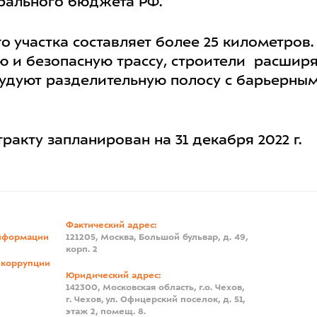
рального бюджета РФ.
 участка составляет более 25 километров.
ю и безопасную трассу, строители расширя
рудуют разделительную полосу с барьерны
ракту запланирован на 31 декабря 2022 г.
Фактический адрес:
нформации
121205, Москва, Большой бульвар, д. 49,
корп. 2
 коррупции
Юридический адрес:
142300, Московская область, г.о. Чехов,
г. Чехов, ул. Офицерский поселок, д. 51,
этаж 2, помещ. 8.