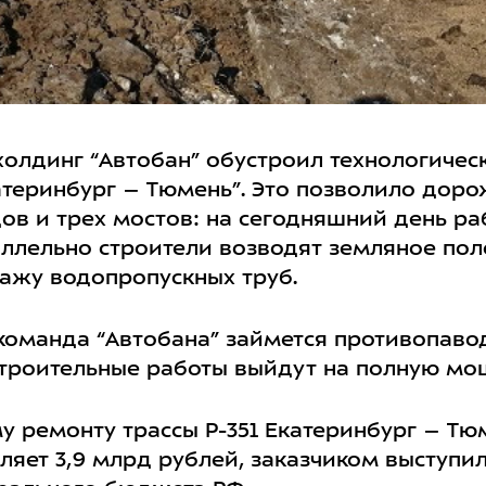
олдинг “Автобан” обустроил технологичес
атеринбург – Тюмень”. Это позволило доро
дов и трех мостов: на сегодняшний день р
ллельно строители возводят земляное поло
тажу водопропускных труб.
 команда “Автобана” займется противопав
 строительные работы выйдут на полную мо
у ремонту трассы Р-351 Екатеринбург – Тю
ляет 3,9 млрд рублей, заказчиком выступи