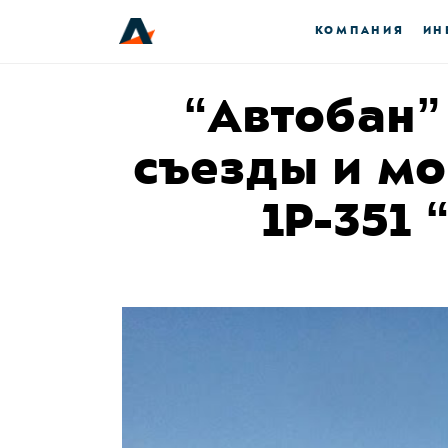
КОМПАНИЯ
ИН
“Автобан”
съезды и м
1Р-351