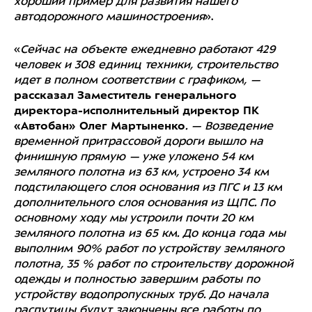
хороший пример для развития нашего
автодорожного машиностроения
».
«
Сейчас на объекте ежедневно работают 429
человек и 308 единиц техники, строительство
идет в полном соответствии с графиком, —
рассказал Заместитель генерального
директора-исполнительный директор ПК
«Автобан» Олег Мартыненко
. — Возведение
временной притрассовой дороги вышло на
финишную прямую — уже уложено 54 км
земляного полотна из 63 км, устроено 34 км
подстилающего слоя основания из ПГС и 13 км
дополнительного слоя основания из ЩПС. По
основному ходу мы устроили почти 20 км
земляного полотна из 65 км. До конца года мы
выполним 90% работ по устройству земляного
полотна, 35 % работ по строительству дорожной
одежды и полностью завершим работы по
устройству водопропускных труб. До начала
распутицы будут закончены все работы по