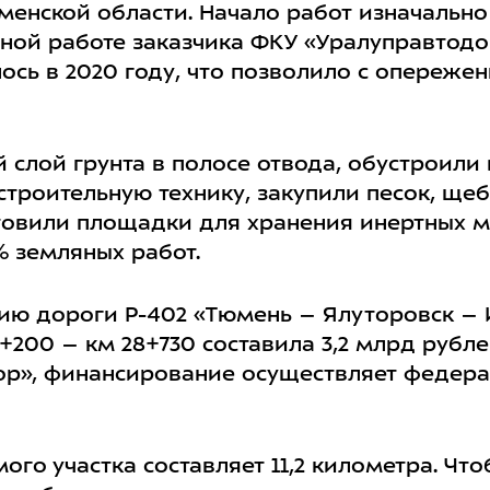
юменской области. Начало работ изначальн
тной работе заказчика ФКУ «Уралуправтодо
ось в 2020 году, что позволило с опереже
слой грунта в полосе отвода, обустроили 
роительную технику, закупили песок, щеб
овили площадки для хранения инертных м
 земляных работ.
цию дороги Р-402 «Тюмень – Ялуторовск – 
7+200 – км 28+730 составила 3,2 млрд рубл
ор», финансирование осуществляет федер
го участка составляет 11,2 километра. Чт