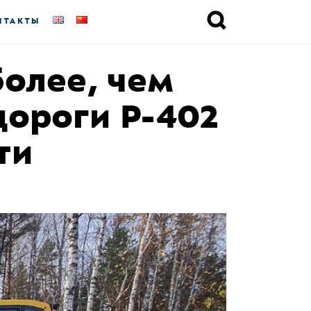
НТАКТЫ
олее, чем
дороги Р-402
ти