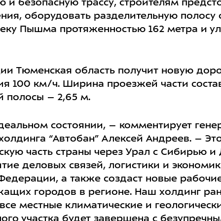
ю и безопасную трассу, строителям предст
ения, оборудовать разделительную полосу
реку Пышма протяженностью 162 метра и у
ии Тюменская область получит новую дорог
я 100 км/ч. Ширина проезжей части состав
й полосы – 2,65 м.
идеальном состоянии, – комментирует ген
холдинга “Автобан” Алексей Андреев. – Эт
кую часть страны через Урал с Сибирью и
тие деловых связей, логистики и экономи
 Федерации, а также создаст новые рабочие
ащих городов в регионе. Наш холдинг ра
все местные климатические и геологически
ого участка будет завершена с безупречным