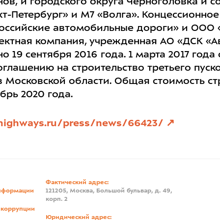
нов, и городского округа Черноголовка и 
кт-Петербург» и М7 «Волга». Концессионно
Российские автомобильные дороги» и ООО 
ектная компания, учрежденная АО «ДСК «А
о 19 сентября 2016 года. 1 марта 2017 год
оглашению на строительство третьего пуск
 Московской области. Общая стоимость ст
брь 2020 года.
highways.ru/press/news/66423/
Фактический адрес:
нформации
121205, Москва, Большой бульвар, д. 49,
корп. 2
 коррупции
Юридический адрес: