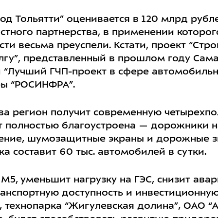
д Тольятти” оценивается в 120 млрд рубле
тного партнерства, в применении которого
ти весьма преуспели. Кстати, проект “Стро
гу”, представленный в прошлом году Сама
 “Лучший ГЧП-проект в сфере автомобиль
ры “РОСИНФРА”.
ва регион получит современную четырехп
дет полностью благоустроена — дорожники н
ение, шумозащитные экраны и дорожные з
ка составит 60 тыс. автомобилей в сутки.
М5, уменьшит нагрузку на ГЭС, снизит авар
ранспортную доступность и инвестиционну
, технопарка “Жигулевская долина”, ОАО “