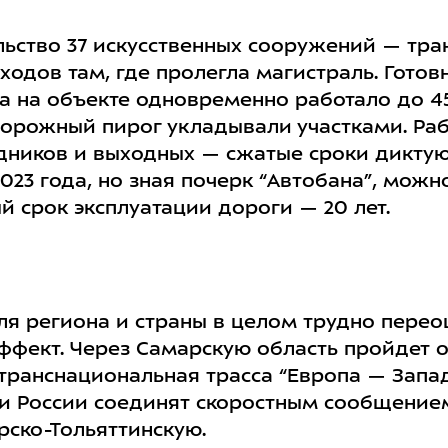
льство 37 искусственных сооружений — тра
одов там, где пролегла магистраль. Готов
да на объекте одновременно работало до 4
орожный пирог укладывали участками. Раб
ников и выходных — сжатые сроки диктую
023 года, но зная почерк “Автобана”, можн
й срок эксплуатации дороги — 20 лет.
ля региона и страны в целом трудно перео
ффект. Через Самарскую область пройдет 
транснациональная трасса “Европа — Запа
ии России соединят скоростным сообщени
рско-Тольяттинскую.