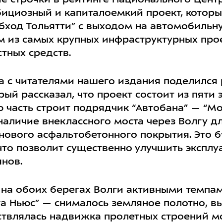
ие строчки в рейтинге Национального Цент
мбициозный и капиталоемкий проект, котор
Обход Тольятти” с выходом на автомобильну
м из самых крупных инфраструктурных прое
тных средств.
да с читателями нашего издания поделился
рый рассказал, что проект состоит из пяти
 часть строит подрядчик “Автобана” — “Мос
наличие внеклассного моста через Волгу дл
нового асфальтобетонного покрытия. Это б
 что позволит существенно улучшить экспл
янов.
 на обоих берегах Волги активными темпам
а Ньюс” — снималось земляное полотно, вы
твлялась надвижка пролетных строений мо