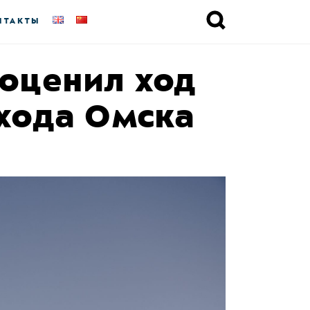
НТАКТЫ
 оценил ход
бхода Омска