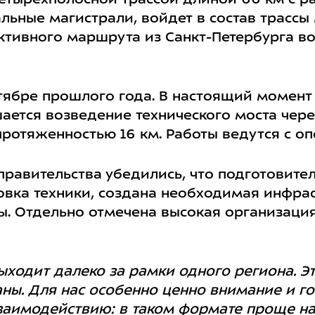
етырехполосной трассой длиной 66 км с р
льные магистрали, войдет в состав трассы
ективного маршрута из Санкт-Петербурга в
ктябре прошлого года. В настоящий момент
шается возведение технического моста чер
протяженностью 16 км. Работы ведутся с о
правительства убедились, что подготовите
вка техники, создана необходимая инфрас
. Отдельно отмечена высокая организаци
ыходит далеко за рамки одного региона. Э
ны. Для нас особенно ценно внимание и го
заимодействию: в таком формате проще на