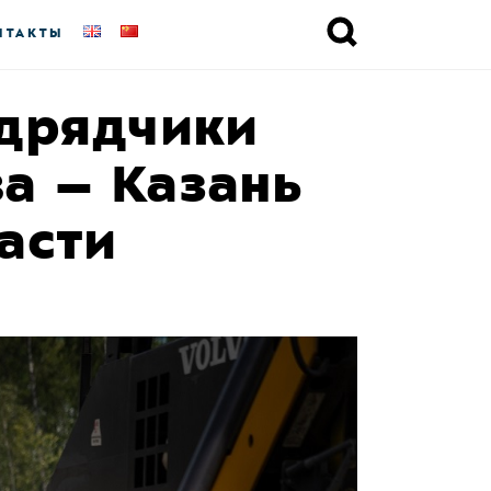
НТАКТЫ
дрядчики
а – Казань
асти