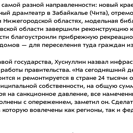
х самой разной направленности: новый кра
ный драмтеатр в Забайкалье (Чита), отрем
и Нижегородской областях, модельная библ
вской области завершили реконструкцию к
асти благоустроили прибрежную рекреацион
домов — для переселения туда граждан из
авой государства, Хуснуллин назвал инфра
 работы правительства. «На сегодняшний 
ится и ремонтируется в стране 24 тысячи о
иципальной собственности, на общую сумм
ря на санкционное давление, все намечен
лнены с опережением, заметил он. Сделать
в которую вовлечены как регионы, так и ф