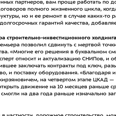
енных партнеров, вам проще работать по д
договоров полного жизненного цикла, когд
уктуры, но и ее ремонт в случае каких-то 
долгосрочных гарантий качества, добавляе
ра строительно-инвестиционного холдинг
емьера позволил сдвинуть с мертвой точк
тва. «Многие его решения в буквальном см
ксперт относит и актуализацию СНИПов, и
лившее заключать контракты под ключ, раз
во, и поставку оборудования. «Благодаря 
рзяновичем, на четвертом этапе ЦКАД —
открыть движение на 10 месяцев раньше ср
 смогли на два года раньше изначально за
и в частности, дорожное строительство, мо