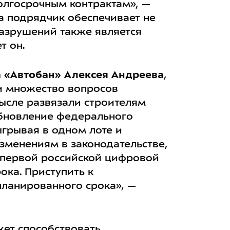
олгосрочным контрактам», —
а подрядчик обеспечивает не
разрушений также является
т он.
а «Автобан» Алексея Андреева
,
и множество вопросов
ысле развязали строителям
 обновление федерального
ыгрывая в одном лоте и
изменениям в законодательстве,
 первой российской цифровой
ока. Приступить к
планированного срока», —
жет способствовать