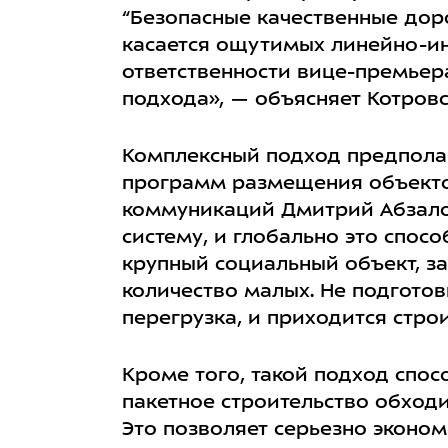
“Безопасные качественные доро
касается ощутимых линейно-ин
ответственности вице-премьера
подхода», — объясняет Котровс
Комплексный подход предпола
программ размещения объектов
коммуникаций Дмитрий Абзало
систему, и глобально это спос
крупный социальный объект, з
количество малых. Не подгот
перегрузка, и приходится стро
Кроме того, такой подход спос
пакетное строительство обход
Это позволяет серьезно экономи