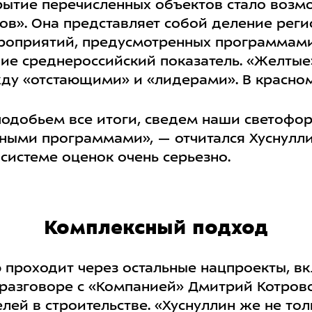
рытие перечисленных объектов стало воз
в». Она представляет собой деление регио
роприятий, предусмотренных программами
е среднероссийский показатель. «Желтые»
у «отстающими» и «лидерами». В красном с
подобьем все итоги, сведем наши светофор
ьными программами», — отчитался Хуснулли
 системе оценок очень серьезно.
Комплексный подход
 проходит через остальные нацпроекты, в
в разговоре с «Компанией» Дмитрий Котро
ей в строительстве. «Хуснуллин же не толь