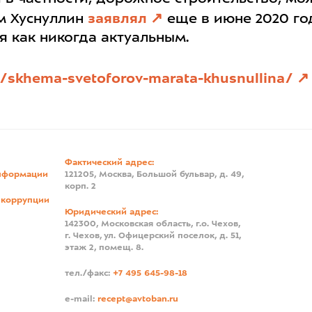
м Хуснуллин
заявлял
еще в июне 2020 го
я как никогда актуальным.
es/skhema-svetoforov-marata-khusnullina/
Фактический адрес:
нформации
121205, Москва, Большой бульвар, д. 49,
корп. 2
 коррупции
Юридический адрес:
142300, Московская область, г.о. Чехов,
г. Чехов, ул. Офицерский поселок, д. 51,
этаж 2, помещ. 8.
тел./факс:
+7 495 645-98-18
e-mail:
recept@avtoban.ru