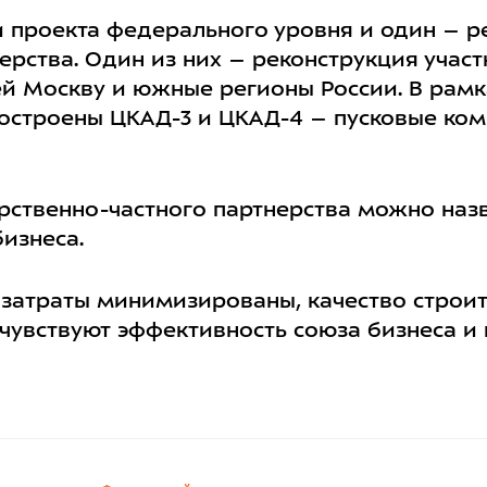
ри проекта федерального уровня и один – р
ерства.
Один из них – реконструкция учас
ей
Москву
и южные регионы
России
.
В рамк
остроены
ЦКАД-3
и
ЦКАД-4
– пусковые ком
арственно-частного партнерства можно на
бизнеса.
затраты минимизированы, качество строи
чувствуют эффективность союза бизнеса и 