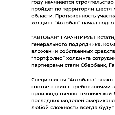
году начинается строительств
пройдет по территории шести 
области
. Протяженность участ
холдинг “Автобан”
начал подгот
“
АВТОБАН
”
ГАРАНТИРУЕТ
Кстати,
генерального подрядчика.
Ком
вложении собственных средств
“портфолио”
холдинга
сотрудн
партнерами стали
Сбербанк
,
Г
Специалисты “
Автобана
” знают
соответствии с требованиями з
производственно-технической 
последних моделей американск
любой сложности всегда будут 