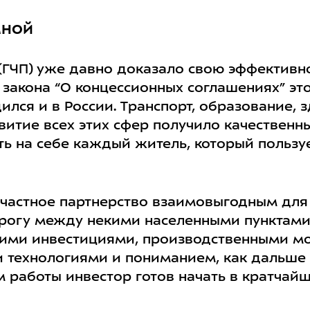
МНОЙ
(ГЧП) уже давно доказало свою эффективн
у
закона “О концессионных соглашениях”
это
ился и в
России
. Транспорт, образование,
итие всех этих сфер получило качественны
ть на себе каждый житель, который пользу
-частное партнерство взаимовыгодным для
орогу между некими населенными пунктами.
оими инвестициями, производственными м
технологиями и пониманием, как дальше 
м работы инвестор готов начать в кратчайш