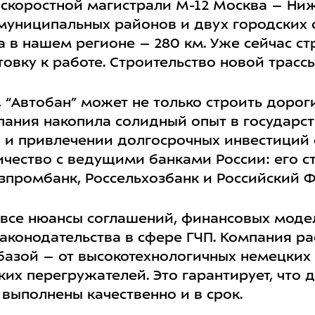
о скоростной магистрали
М-12
Москва
–
Ниж
муниципальных районов и двух городских
ка в нашем регионе – 280 км.
Уже сейчас
ст
овку к работе.
Строительство новой трассы
 “
Автобан
” может не только строить дорог
пания
накопила солидный опыт в государст
 и привлечении долгосрочных инвестиций 
ичество с ведущими банками
России
: его 
азпромбанк
,
Россельхозбанк
и
Российский 
 все нюансы соглашений, финансовых моде
аконодательства в сфере ГЧП.
Компания
ра
базой – от высокотехнологичных немецких
их перегружателей. Это гарантирует, что
выполнены качественно и в срок.