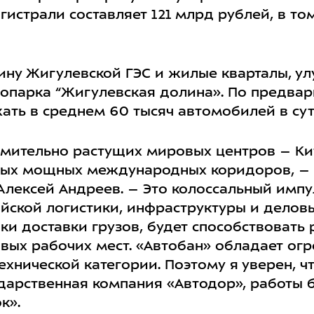
гистрали составляет 121 млрд рублей, в то
ину Жигулевской ГЭС и жилые кварталы, ул
нопарка “Жигулевская долина». По предва
ать в среднем 60 тысяч автомобилей в сут
мительно растущих мировых центров – Ки
амых мощных международных коридоров, –
Алексей Андреев. – Это колоссальный импу
ской логистики, инфраструктуры и деловы
оки доставки грузов, будет способствоват
вых рабочих мест. «Автобан» обладает ог
хнической категории. Поэтому я уверен, чт
дарственная компания «Автодор», работы 
к».