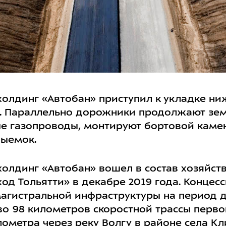
олдинг «Автобан» приступил к укладке ни
и. Параллельно дорожники продолжают зе
 газопроводы, монтируют бортовой камен
выемок.
олдинг «Автобан» вошел в состав хозяйст
од Тольятти» в декабре 2019 года. Концес
гистральной инфраструктуры на период до
о 98 километров скоростной трассы перво
лометра через реку Волгу в районе села 