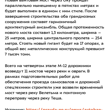
Новый вантовый мост через Оку пройдет
параллельно нынешнему в пятистах метрах и
будет выполнен в едином с ним стиле. После
завершения строительства оба грандиозных
сооружения составят гармоничный
архитектурный ансамбль. Общая протяженность
нового моста составит 1,3 километра, ширина –
25 метров, ширина центрального пролета – 254
метра. Стоять новый гигант будет на 17 опорах, а
общий вес металлических конструкций превысит
7 тысяч тонн.
Всего на четвертом этапе М-12 дорожники
возведут 11 мостов через реки и овраги. В
рамках подготовительных работ для
обеспечения проезда самосвалов и дорожной
спецтехники строители уже возвели временный
мост через реку Велетьма и понтонную
переправу через реку Теша.
Источник:
https://pravda-nn.ru/news/avtoban-