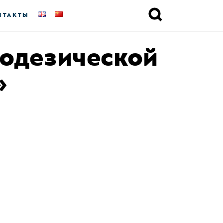
НТАКТЫ
еодезической
»