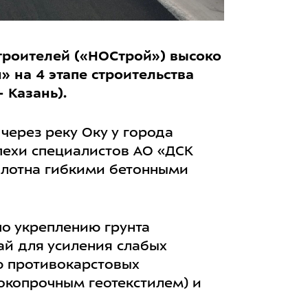
троителей («НОСтрой») высоко
 на 4 этапе строительства
 Казань).
через реку Оку у города
спехи специалистов АО «ДСК
олотна гибкими бетонными
о укреплению грунта
ай для усиления слабых
ю противокарстовых
копрочным геотекстилем) и