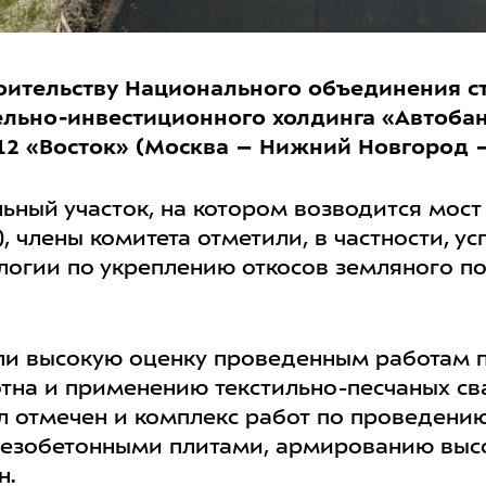
роительству Национального объединения с
ельно-инвестиционного холдинга «Автобан»
2 «Восток» (Москва – Нижний Новгород –
ьный участок, на котором возводится мост 
 члены комитета отметили, в частности, у
логии по укреплению откосов земляного п
ли высокую оценку проведенным работам п
отна и применению текстильно-песчаных св
ыл отмечен и комплекс работ по проведени
езобетонными плитами, армированию высо
н.