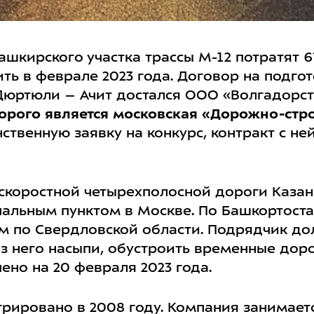
шкирского участка трассы М-12 потратят 6
ть в феврале 2023 года. Договор на подго
 Дюртюли – Ачит достался ООО «Волгадорст
торого является московская «Дорожно-стр
твенную заявку на конкурс, контракт с не
скоростной четырехполосной дороги Казан
чальным пунктом в Москве. По Башкортоста
км по Свердловской области. Подрядчик до
 из него насыпи, обустроить временные дор
ено на 20 февраля 2023 года.
рировано в 2008 году. Компания занимает