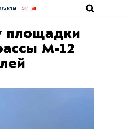
НТАКТЫ
у площадки
рассы М-12
блей