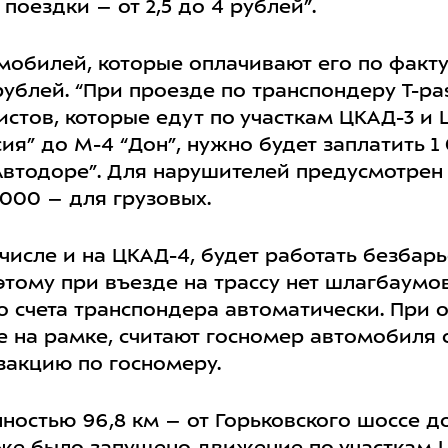
поездки – от 2,5 до 4 рублей”.
мобилей, которые оплачивают его по факт
рублей. “При проезде по транспондеру Т-pas
стов, которые едут по участкам ЦКАД-3 и 
сия” до М-4 “Дон”, нужно будет заплатить 1
“Автодоре”. Для нарушителей предусмотрен
000 – для грузовых.
 числе и на ЦКАД-4, будет работать безба
этому при въезде на трассу нет шлагбаумов
о счета транспондера автоматически. При 
 на рамке, считают госномер автомобиля с
закцию по госномеру.
остью 96,8 км – от Горьковского шоссе до