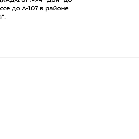
КАД-1 от М-4 “Дон” до
се до А-107 в районе
”.