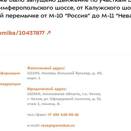
кже было запущено движение по участкам Ц
Симферопольского шоссе, от Калужского шос
 перемычке от М-10 “Россия” до М-11 “Нева
omika/10437877
Фактический адрес:
нформации
121205, Москва, Большой бульвар, д. 49,
корп. 2
 коррупции
Юридический адрес:
142300, Московская область, г.о. Чехов,
г. Чехов, ул. Офицерский поселок, д. 51,
этаж 2, помещ. 8.
тел./факс:
+7 495 645-98-18
e-mail:
recept@avtoban.ru