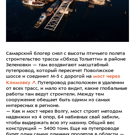
Самарский блогер снял с высоты птичьего полета
строительство трассы «Обход Тольятти» в районе
Зеленовки — там воздвигают масштабный
путепровод, который пересечет Поволжское
шоссе и соединит М-5 с дорогой на
мост через
Климовку
. Путепровод расположен в удалении
от всех трасс, и мало кто видит, какие глобальные
работы там ведут строители. Между тем
сооружение обещает быть одним из самых
интересных в регионе.
— Как и мост через Волгу, мост строят методом
надвижки из 4 опор, 64 набивных свай забили,
чтобы выдержать всю эту махину. Общий вес
конструкций — 5400 тонн. Еще на путепроводе
будет один самых длинных пролетов в области —