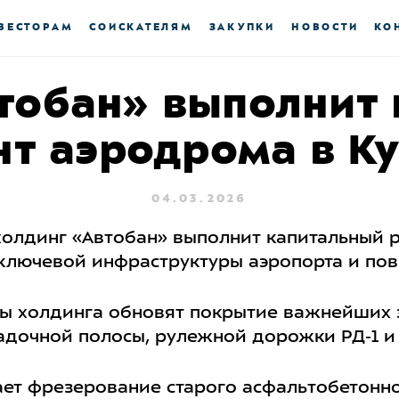
ВЕСТОРАМ
СОИСКАТЕЛЯМ
ЗАКУПКИ
НОВОСТИ
КО
тобан» выполнит
т аэродрома в К
04.03.2026
олдинг «Автобан» выполнит капитальный р
ключевой инфраструктуры аэропорта и повы
сты холдинга обновят покрытие важнейших
адочной полосы, рулежной дорожки РД‑1 и
ает фрезерование старого асфальтобетонн