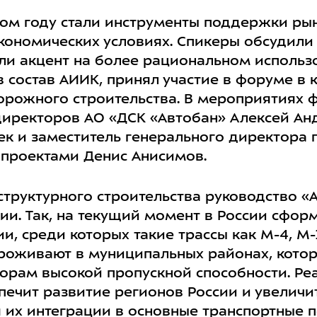
том году стали инструменты поддержки рын
кономических условиях. Спикеры обсудили
ли акцент на более рациональном исполь
 состав АИИК, принял участие в форуме в 
рожного строительства. В мероприятиях ф
директоров АО «ДСК «Автобан» Алексей Ан
к и заместитель генерального директора 
проектами Денис Анисимов.
структурного строительства руководство «
гории. Так, на текущий момент в России сфо
и, среди которых такие трассы как М-4, М-1
роживают в муниципальных районах, кото
рам высокой пропускной способности. Ре
еспечит развитие регионов России и увелич
 их интеграции в основные транспортные п