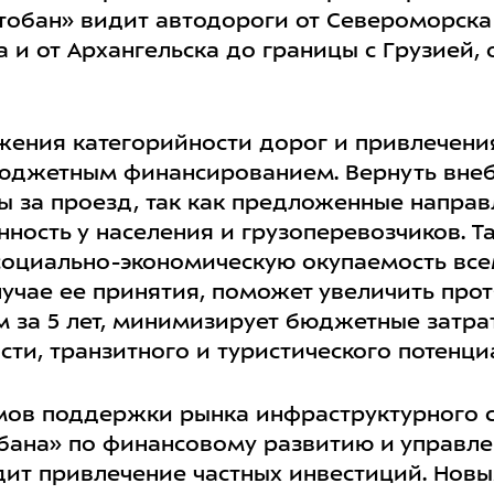
обан» видит автодороги от Североморска 
 и от Архангельска до границы с Грузией,
ижения категорийности дорог и привлечен
бюджетным финансированием. Вернуть вн
ты за проезд, так как предложенные напра
ность у населения и грузоперевозчиков. Т
ет социально-экономическую окупаемость вс
учае ее принятия, поможет увеличить про
 за 5 лет, минимизирует бюджетные затрат
сти, транзитного и туристического потенци
ов поддержки рынка инфраструктурного с
обана» по финансовому развитию и управ
дит привлечение частных инвестиций. Нов