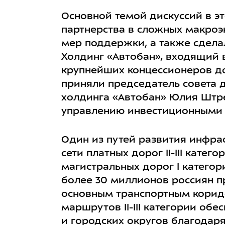
Основной темой дискуссий в э
партнерства в сложных макроэ
мер поддержки, а также сдела
Холдинг «Автобан», входящий в
крупнейших концессионеров до
приняли председатель совета 
холдинга «Автобан» Юлия Штре
управлению инвестиционными 
Один из путей развития инфра
сети платных дорог II-III кате
магистральных дорог I категори
более 30 миллионов россиян п
основным транспортным коридо
маршрутов II-III категории об
и городских округов благодаря