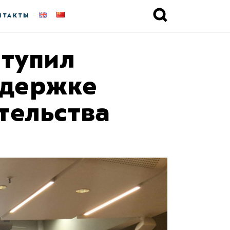
НТАКТЫ
ступил
ддержке
тельства