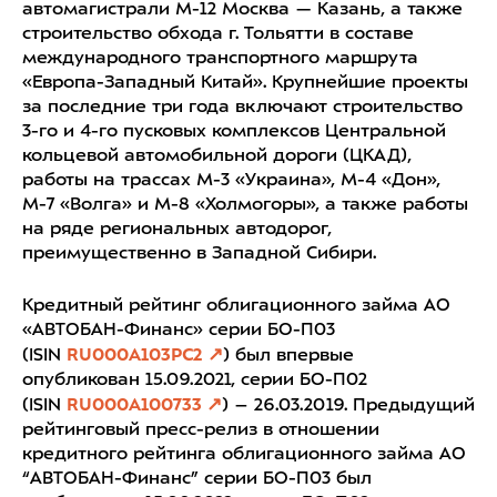
автомагистрали М-12 Москва — Казань, а также
строительство обхода г. Тольятти в составе
международного транспортного маршрута
«Европа-Западный Китай». Крупнейшие проекты
за последние три года включают строительство
3-го и 4-го пусковых комплексов Центральной
кольцевой автомобильной дороги (ЦКАД),
работы на трассах М-3 «Украина», М-4 «Дон»,
М-7 «Волга» и М-8 «Холмогоры», а также работы
на ряде региональных автодорог,
преимущественно в Западной Сибири.
Кредитный рейтинг облигационного займа АО
«АВТОБАН-Финанс» серии БО-П03
(ISIN
RU000A103PC2
) был впервые
опубликован 15.09.2021, серии БО-П02
(ISIN
RU000A100733
) – 26.03.2019. Предыдущий
рейтинговый пресс-релиз в отношении
кредитного рейтинга облигационного займа АО
“АВТОБАН-Финанс” серии БО-П03 был