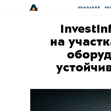
КОМПАНИЯ
ИН
InvestI
на участ
оборуд
устойчив