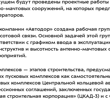
ущем будут проведены проектные работы д
но-мачтовых сооружений, на которых пред
ераторов.
компании «Автодор» создана рабочая груп
сотовой связи. Основной задачей этой гру
ответствии с графиком ввода в эксплуатац
нструктив и высотность антенно-мачтовых 
роприятий.
омплексов — этапов строительства, преду
ых пусковых комплексов как самостоятельн
сковых комплексов Центральной кольцевой 
ессионных соглашений, заключенных госуд
я строительная корпорация» (ЦКАД-3) и с