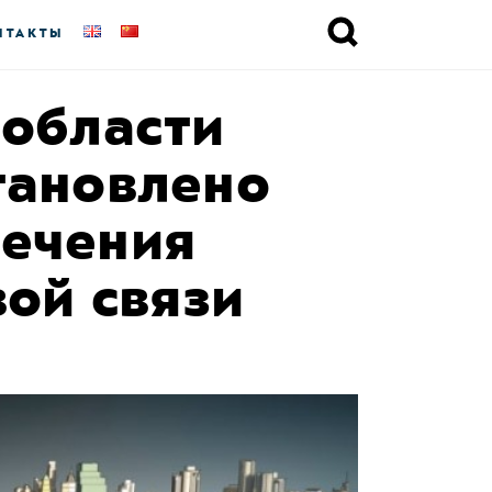
НТАКТЫ
 области
тановлено
печения
вой связи