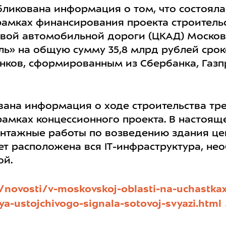
бликована информация о том, что состоял
амках финансирования проекта строительс
евой автомобильной дороги (ЦКАД) Москов
ь» на общую сумму 35,8 млрд рублей срок
нков, сформированным из Сбербанка, Газп
вана информация о ходе строительства тре
амках концессионного проекта. В настояще
нтажные работы по возведению здания цен
ет расположена вся IT-инфраструктура, н
ой.
ru/novosti/v-moskovskoj-oblasti-na-uchastka
a-ustojchivogo-signala-sotovoj-svyazi.html