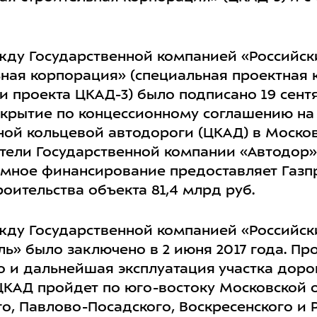
жду Государственной компанией «Российск
ная корпорация» (специальная проектная 
 проекта ЦКАД-3) было подписано 19 сентяб
акрытие по концессионному соглашению на 
ной кольцевой автодороги (ЦКАД) в Москов
ители Государственной компании «Автодор
емное финансирование предоставляет Газпр
оительства объекта 81,4 млрд руб.
жду Государственной компанией «Российск
ь» было заключено в 2 июня 2017 года. П
о и дальнейшая эксплуатация участка доро
ЦКАД пройдет по юго-востоку Московской о
о, Павлово-Посадского, Воскресенского и 