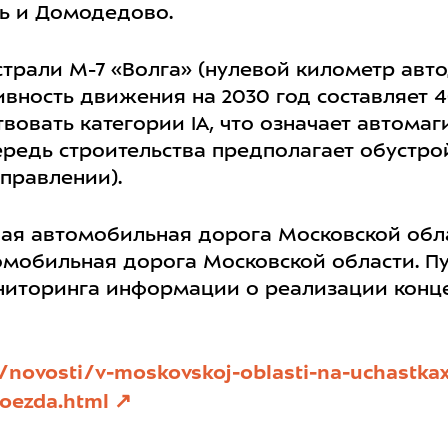
ль и Домодедово.
страли М-7 «Волга» (нулевой километр авто
вность движения на 2030 год составляет 4
твовать категории IA, что означает автомаг
ередь строительства предполагает обустро
правлении).
ая автомобильная дорога Московской обла
омобильная дорога Московской области. П
ниторинга информации о реализации конц
u/novosti/v-moskovskoj-oblasti-na-uchastkax
roezda.html