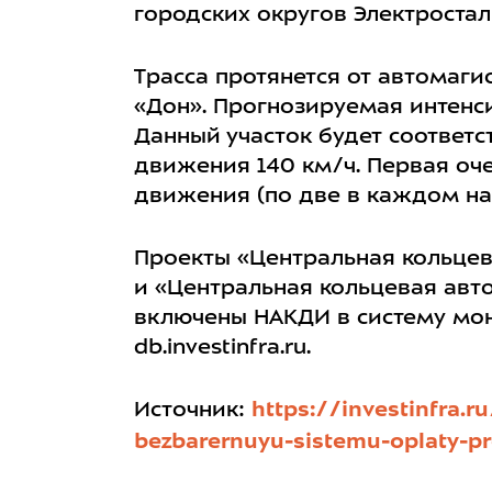
городских округов Электроста
Трасса протянется от автомаги
«Дон». Прогнозируемая интенси
Данный участок будет соответс
движения 140 км/ч. Первая оч
движения (по две в каждом на
Проекты «Центральная кольцев
и «Центральная кольцевая авт
включены НАКДИ в систему мо
db.investinfra.ru.
Источник:
https://investinfra.r
bezbarernuyu-sistemu-oplaty-p