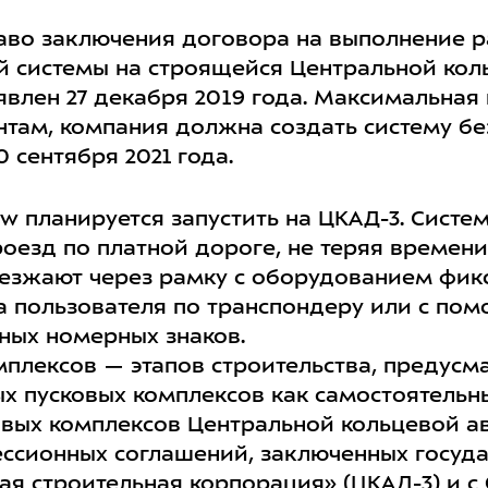
раво заключения договора на выполнение 
й системы на строящейся Центральной ко
влен 27 декабря 2019 года. Максимальная 
нтам, компания должна создать систему б
0 сентября 2021 года.
ow планируется запустить на ЦКАД-3. Систе
оезд по платной дороге, не теряя времени
езжают через рамку с оборудованием фикс
та пользователя по транспондеру или с по
ных номерных знаков.
омплексов — этапов строительства, преду
ых пусковых комплексов как самостоятельн
сковых комплексов Центральной кольцевой 
ессионных соглашений, заключенных госуд
я строительная корпорация» (ЦКАД-3) и с