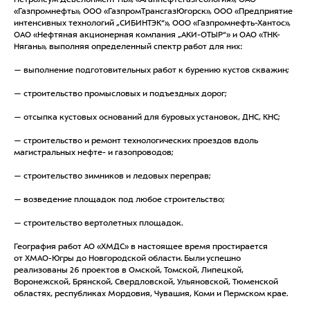
Петролеум Девелопмент НВ», «Аганнефтегазгеология», ОАО
«Газпромнефть», ООО «ГазпромТрансгазЮгорск», ООО «Предприятие
интенсивных технологий „СИБИНТЭК“», ООО «Газпромнефть-Хантос»,
ОАО «Нефтяная акционерная компания „АКИ-ОТЫР“» и ОАО «ТНК-
Нягань», выполняя определенный спектр работ для них:
— выполнение подготовительных работ к бурению кустов скважин;
— строительство промысловых и подъездных дорог;
— отсыпка кустовых оснований для буровых установок, ДНС, КНС;
— строительство и ремонт технологических проездов вдоль
магистральных нефте- и газопроводов;
— строительство зимников и ледовых переправ;
— возведение площадок под любое строительство;
— строительство вертолетных площадок.
География работ АО «ХМДС» в настоящее время простирается
от ХМАО-Югры до Новгородской области. Были успешно
реализованы 26 проектов в Омской, Томской, Липецкой,
Воронежской, Брянской, Свердловской, Ульяновской, Тюменской
областях, республиках Мордовия, Чувашия, Коми и Пермском крае.