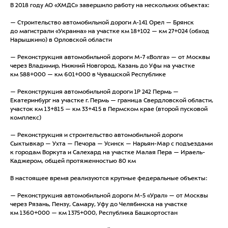
В 2018 году АО «ХМДС» завершило работу на нескольких объектах:
— Строительство автомобильной дороги А-141 Орел — Брянск
до магистрали «Украина» на участке км 18+102 — км 27+024 (обход
Нарышкино) в Орловской области
— Реконструкция автомобильной дороги М-7 «Волга» — от Москвы
через Владимир, Нижний Новгород, Казань до Уфы на участке
км 588+000 — км 601+000 в Чувашской Республике
— Реконструкция автомобильной дороги 1Р 242 Пермь —
Екатеринбург на участке г. Пермь — граница Свердловской области,
участок км 13+815 — км 33+415 в Пермском крае (второй пусковой
комплекс)
— Реконструкция и строительство автомобильной дороги
Сыктывкар — Ухта — Печора — Усинск — Нарьян-Мар с подъездами
к городам Воркута и Салехард на участке Малая Пера — Ираель-
Каджером, общей протяженностью 80 км
В настоящее время реализуются крупные федеральные объекты:
— Реконструкция автомобильной дороги М-5 «Урал» — от Москвы
через Рязань, Пензу, Самару, Уфу до Челябинска на участке
км 1360+000 — км 1375+000, Республика Башкортостан