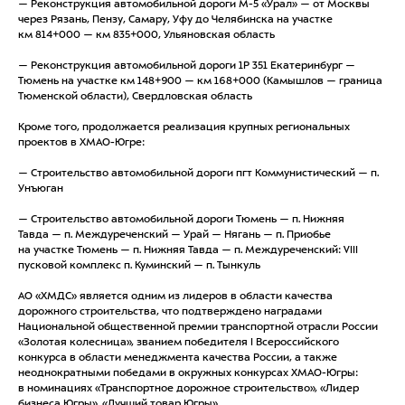
— Реконструкция автомобильной дороги М-5 «Урал» — от Москвы
через Рязань, Пензу, Самару, Уфу до Челябинска на участке
км 814+000 — км 835+000, Ульяновская область
— Реконструкция автомобильной дороги 1Р 351 Екатеринбург —
Тюмень на участке км 148+900 — км 168+000 (Камышлов — граница
Тюменской области), Свердловская область
Кроме того, продолжается реализация крупных региональных
проектов в ХМАО-Югре:
— Строительство автомобильной дороги пгт Коммунистический — п.
Унъюган
— Строительство автомобильной дороги Тюмень — п. Нижняя
Тавда — п. Междуреченский — Урай — Нягань — п. Приобье
на участке Тюмень — п. Нижняя Тавда — п. Междуреченский: VIII
пусковой комплекс п. Куминский — п. Тынкуль
АО «ХМДС» является одним из лидеров в области качества
дорожного строительства, что подтверждено наградами
Национальной общественной премии транспортной отрасли России
«Золотая колесница», званием победителя I Всероссийского
конкурса в области менеджмента качества России, а также
неоднократными победами в окружных конкурсах ХМАО-Югры:
в номинациях «Транспортное дорожное строительство», «Лидер
бизнеса Югры», «Лучший товар Югры».