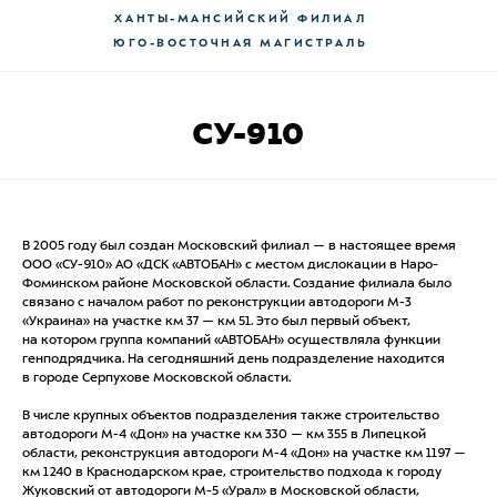
ХАНТЫ-МАНСИЙСКИЙ ФИЛИАЛ
ЮГО-ВОСТОЧНАЯ МАГИСТРАЛЬ
СУ-910
В 2005 году был создан Московский филиал — в настоящее время
ООО «СУ-910» АО «ДСК «АВТОБАН» с местом дислокации в Наро-
Фоминском районе Московской области. Создание филиала было
связано с началом работ по реконструкции автодороги М-3
«Украина» на участке км 37 — км 51. Это был первый объект,
на котором группа компаний «АВТОБАН» осуществляла функции
генподрядчика. На сегодняшний день подразделение находится
в городе Серпухове Московской области.
В числе крупных объектов подразделения также строительство
автодороги М-4 «Дон» на участке км 330 — км 355 в Липецкой
области, реконструкция автодороги М-4 «Дон» на участке км 1197 —
км 1240 в Краснодарском крае, строительство подхода к городу
Жуковский от автодороги М-5 «Урал» в Московской области,