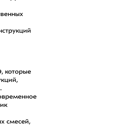
твенных
нструкций
, которые
укций,
.
овременное
тик
х смесей,