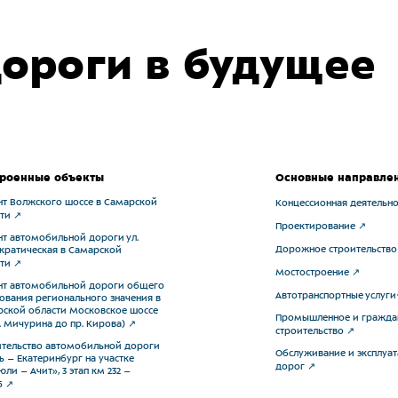
ороги в будущее
роенные объекты
Основные направле
т Волжского шоссе в Самарской
Концессионная деятельно
ти
Проектирование
т автомобильной дороги ул.
Дорожное строительство
ратическая в Самарской
ти
Мостостроение
нт автомобильной дороги общего
Автотранспортные услуги
ования регионального значения в
ской области Московское шоссе
Промышленное и гражда
л. Мичурина до пр. Кирова)
строительство
тельство автомобильной дороги
Обслуживание и эксплуа
ь – Екатеринбург на участке
дорог
ли – Ачит», 3 этап км 232 –
5