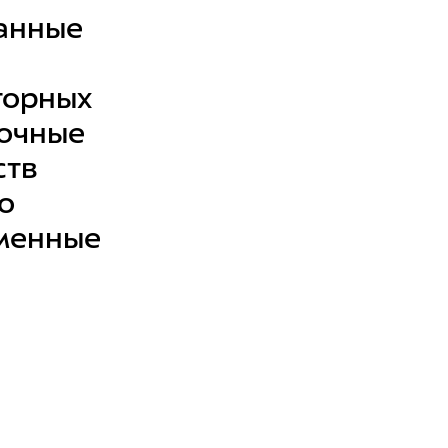
анные
торных
точные
ств
о
еменные