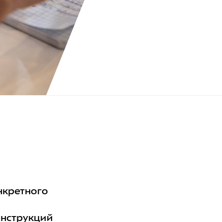
о
нкретного
онструкций