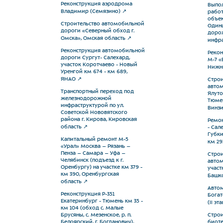
Реконструкция аэродрома
Выпол
Владимир (Семязино)
работ
объек
Строительство автомобильной
Одинц
дороги «Северный обход г.
дорож
Омска», Омская область
инфра
Реконструкция автомобильной
Рекон
дороги Сургут- Салехард,
М-7 «
участок Коротчаево - Новый
Нижни
Уренгой км 674 - км 689,
ЯНАО
Строи
автом
Транспортный переход под
Ялуто
железнодорожной
Тюмен
инфраструктурой по ул.
Винзи
Советской Нововятского
района г. Кирова, Кировская
Ремон
область
- Сал
Губки
Капитальный ремонт М-5
км 29
«Урал» Москва – Рязань –
Пенза – Самара – Уфа –
Строи
Челябинск (подъезд к г.
автом
Оренбургу) на участке км 379 -
участ
км 390, Оренбургская
Башко
область
Автом
Реконструкция Р-351
Богат
Екатеринбург - Тюмень км 35 -
(II эта
км 104 (обход с. Малые
Брусяны, с. Мезенское, р. п.
Строи
Белоярский, г. Богданович),
биоте