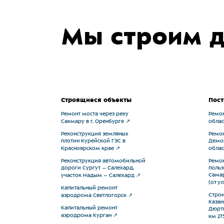
Мы строим д
Строящиеся объекты
Пост
Ремонт моста через реку
Ремон
Сакмару в г. Оренбурге
облас
Реконструкция земляных
Ремон
плотин Курейской ГЭС в
Демок
Красноярском крае
облас
Реконструкция автомобильной
Ремо
дороги Сургут – Салехард,
польз
Самар
участок Надым – Салехард
(от у
Капитальный ремонт
Строи
аэродрома Светлогорск
Казан
Капитальный ремонт
Дюртю
аэродрома Курган
км 27