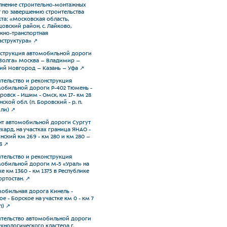
нение строительно-монтажных
 по завершению строительства
та: «Московская область,
овский район, с. Лайково,
но-транспортная
структура»
струкция автомобильной дороги
Волга» Москва – Владимир –
й Новгород – Казань – Уфа
тельство и реконструкция
обильной дороги Р-402 Тюмень -
ровск - Ишим - Омск, км 17- км 28
ской обл. (п. Боровский - р. п.
ли)
т автомобильной дороги Сургут
ехард, на участках граница ЯНАО -
нский км 269 - км 280 и км 280 –
3
тельство и реконструкция
обильной дороги М-5 «Урал» на
ке км 1360 - км 1375 в Республике
ртостан.
обильная дорога Кинель -
ое - Борское на участке км 0 - км 7
п)
тельство автомобильной дороги
хнологического кластера г.