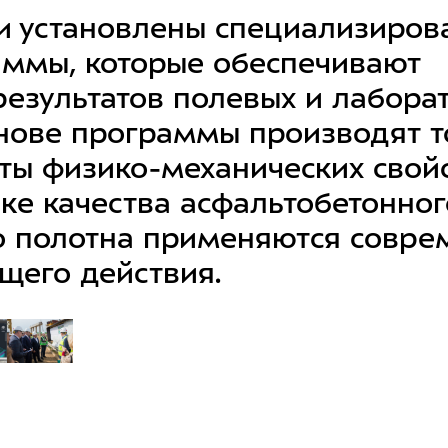
и установлены специализиров
ммы, которые обеспечивают
результатов полевых и лабора
снове программы производят 
ты физико-механических свой
ке качества асфальтобетонног
о полотна применяются совр
его действия.