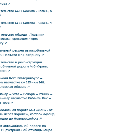
мова
тельство М-12 Москва - Казань, 6
тельство М-12 Москва - Казань, 4
тельство обхода г. Тольятти
товым переходом через
лгу
тальный ремонт автомобильной
и Подъезд к г. Ноябрьску
тельство и реконструкция
обильной дороги М-5 «Урал»,
овск
монт Р-351 Екатеринбург –
ь на участке км 123 - км 148,
ловская область
вкар – Ухта – Печора – Усинск –
н-Мар на участке Кабанты Вис –
 Пера
обильная дорога М-4 «Дон» - от
ы через Воронеж, Ростов-на-Дону,
одар до Новороссийска
т автомобильной дороги по
 Индустриальной от улицы Мира