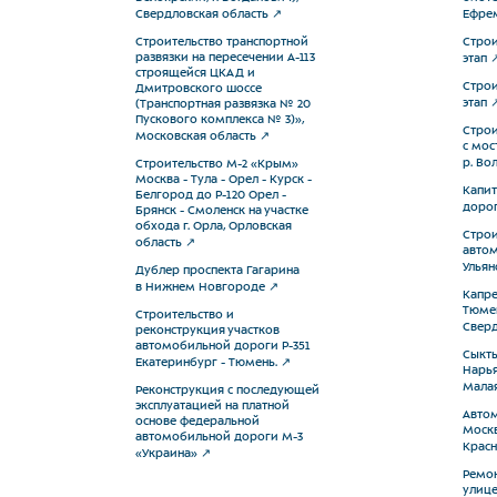
Свердловская область
Ефре
Строительство транспортной
Строи
развязки на пересечении А-113
этап
строящейся ЦКАД и
Строи
Дмитровского шоссе
этап
(Транспортная развязка № 20
Пускового комплекса № 3)»,
Строи
Московская область
с мос
р. Во
Строительство М-2 «Крым»
Москва - Тула - Орел - Курск -
Капи
Белгород до Р-120 Орел -
дорог
Брянск - Смоленск на участке
обхода г. Орла, Орловская
Строи
область
автом
Ульян
Дублер проспекта Гагарина
в Нижнем Новгороде
Капре
Тюмен
Строительство и
Сверд
реконструкция участков
автомобильной дороги Р-351
Сыкты
Екатеринбург - Тюмень.
Нарья
Малая
Реконструкция с последующей
эксплуатацией на платной
Автом
основе федеральной
Москв
автомобильной дороги М-3
Красн
«Украина»
Ремон
улице